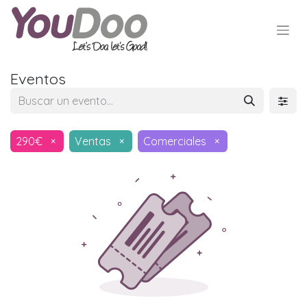
Eventos
290€
×
Ventas
×
Comerciales
×