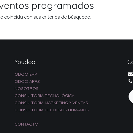
eventos programados
 coincida con sus criterios de búsqueda.
Youdoo
C
ODOO ERP
ODOO APPS
NOSOTROS
CONSULTORÍA TECNOLÓGICA
CONSULTORÍA MARKETING Y VENTAS
CONSULTORÍA RECURSOS HUMANOS
CONTACTO