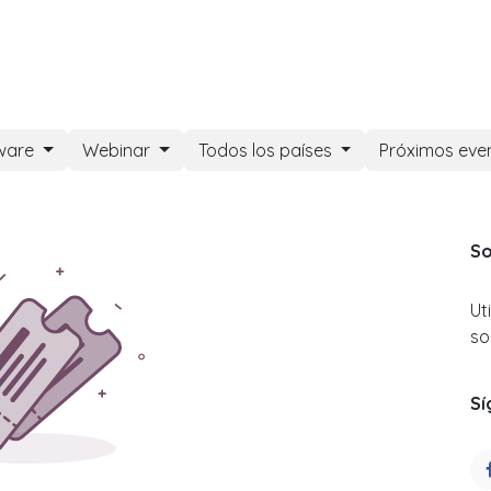
DOO APPS
SERVICIOS
NOSOTROS
NOTICIAS
CONT
ware
Webinar
Todos los países
Próximos eve
So
Ut
so
Sí