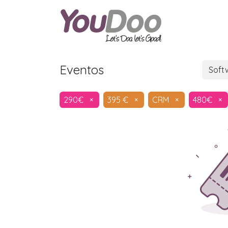
ODOO
O
Eventos
Soft
290€
×
395 €
×
CRM
×
480€
×