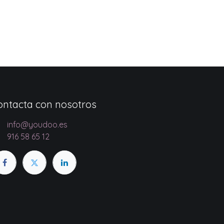
ontacta con nosotros
info@youdoo.es
916 58 65 12