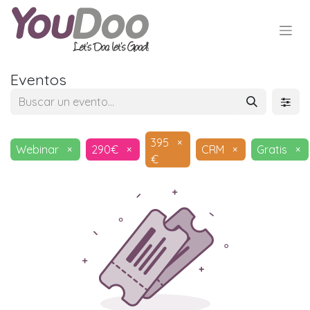
Eventos
395
×
Webinar
×
290€
×
CRM
×
Gratis
×
€