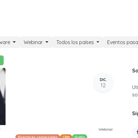
DOO APPS
SERVICIOS
NOSOTROS
NOTICIAS
CONT
tware
Webinar
Todos los países
Eventos pas
So
DIC.
12
Ut
so
Sí
r
Webinar
Directores comerciales
CRM
Gratis