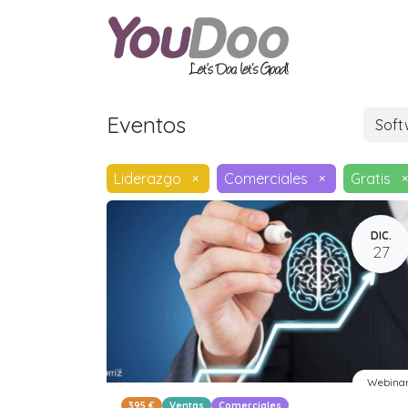
ODOO
O
Eventos
Sof
Liderazgo
×
Comerciales
×
Gratis
×
DIC.
27
Webina
395 €
Ventas
Comerciales