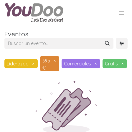
Eventos
395
×
Liderazgo
×
Comerciales
×
Gratis
×
€