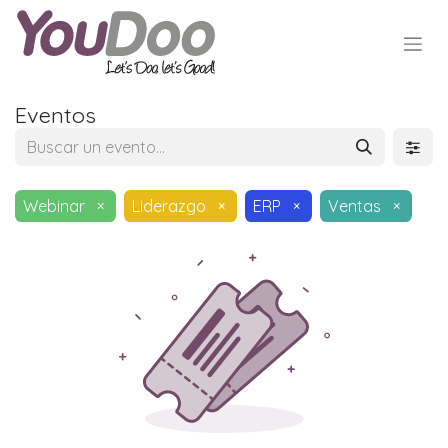
Eventos
Webinar
×
Liderazgo
×
ERP
×
Ventas
×