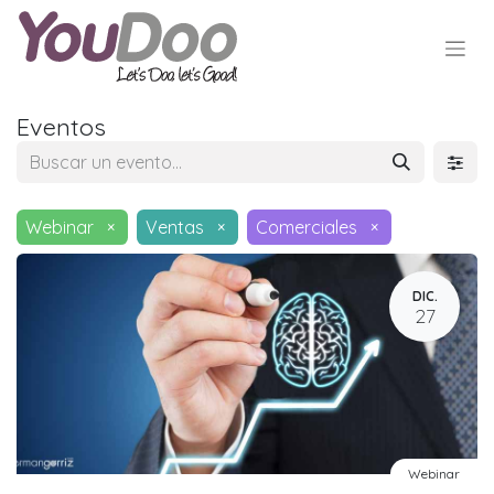
Eventos
Webinar
×
Ventas
×
Comerciales
×
DIC.
27
Webinar