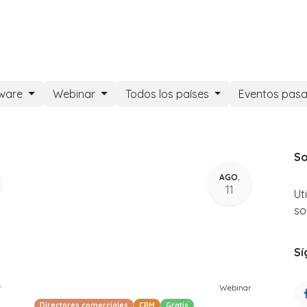
DOO APPS
SERVICIOS
NOSOTROS
NOTICIAS
CONT
tware
Webinar
Todos los países
Eventos pas
So
AGO.
11
Ut
so
Sí
r
Webinar
Directores comerciales
CRM
Gratis