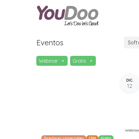
ODOO
O
Eventos
Sof
Webinar
×
Gratis
×
DIC.
12
Webina
Directores comerciales
CRM
Gratis