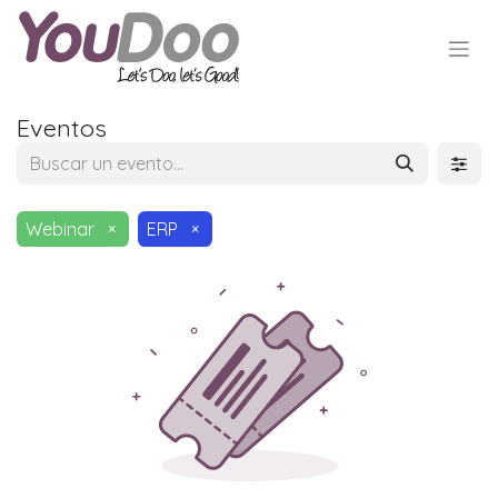
Eventos
Webinar
×
ERP
×