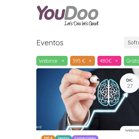
ODOO
O
Eventos
Sof
Webinar
×
395 €
×
480€
×
Grati
DIC.
27
Webina
395 €
Ventas
Comerciales