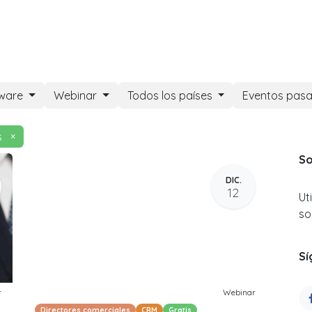
DOO APPS
SERVICIOS
NOSOTROS
NOTICIAS
CONT
tware
Webinar
Todos los países
Eventos pas
s
×
So
DIC.
12
Ut
so
Sí
r
Webinar
Directores comerciales
CRM
Gratis