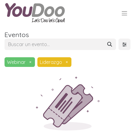
Eventos
Webinar
×
Liderazgo
×