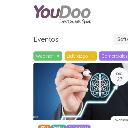
ODOO
O
Eventos
Sof
Webinar
×
Liderazgo
×
Comerciales
DIC.
27
Webina
395 €
Ventas
Comerciales