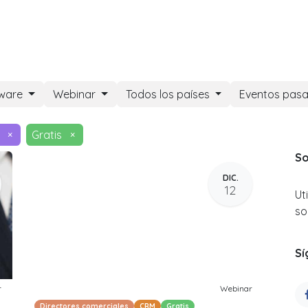
DOO APPS
SERVICIOS
NOSOTROS
NOTICIAS
CONT
tware
Webinar
Todos los países
Eventos pas
×
Gratis
×
So
DIC.
12
Ut
so
Sí
r
Webinar
Directores comerciales
CRM
Gratis