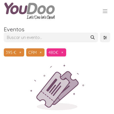
Eventos
395 €
×
CRM
×
480€
×