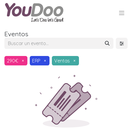
Eventos
290€
×
ERP
×
Ventas
×