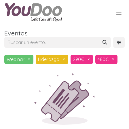
Eventos
Webinar
×
Liderazgo
×
290€
×
480€
×