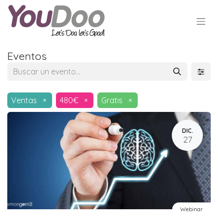
Eventos
Ventas
×
480€
×
Gratis
×
DIC.
27
Webinar