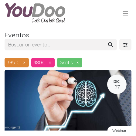
Eventos
395 €
×
480€
×
Gratis
×
DIC.
27
Webinar