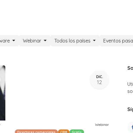
DOO APPS
SERVICIOS
NOSOTROS
NOTICIAS
CONT
tware
Webinar
Todos los países
Eventos pas
So
DIC.
12
Ut
so
Sí
r
Webinar
Directores comerciales
CRM
Gratis