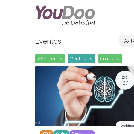
ODOO
O
Eventos
Sof
Webinar
×
Ventas
×
Gratis
×
DIC.
27
Webina
395 €
Ventas
Comerciales