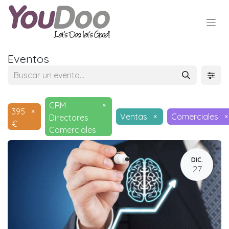
Eventos
CRM
×
395
×
Ventas
×
Comerciales
×
Directores
€
Comerciales
DIC.
27