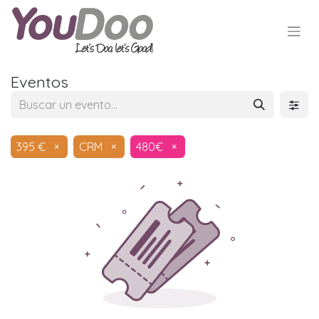
Eventos
395 €
×
CRM
×
480€
×