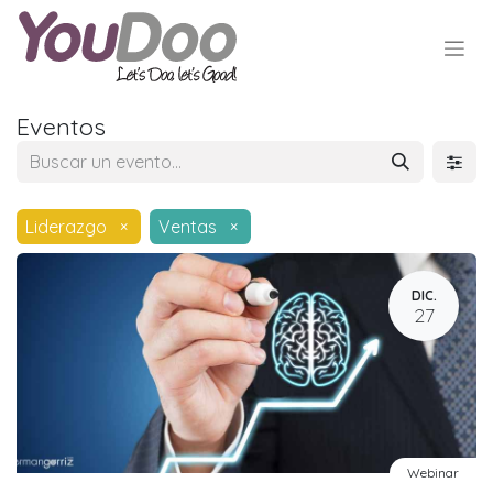
Eventos
Liderazgo
×
Ventas
×
DIC.
27
Webinar