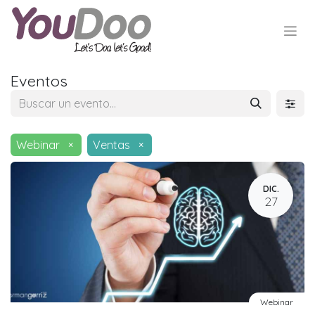
Eventos
Webinar
×
Ventas
×
DIC.
27
Webinar