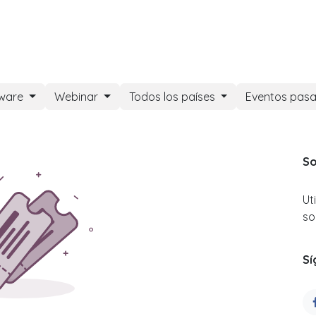
DOO APPS
SERVICIOS
NOSOTROS
NOTICIAS
CONT
tware
Webinar
Todos los países
Eventos pas
So
Ut
so
Sí