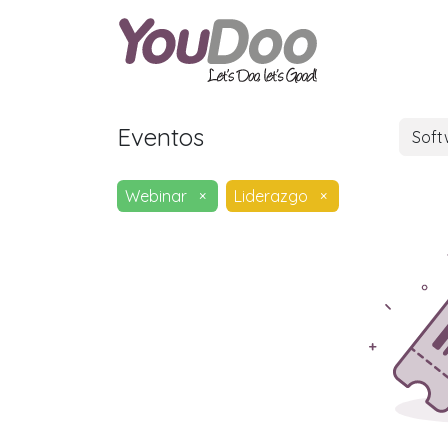
ODOO
O
Eventos
Sof
Webinar
×
Liderazgo
×