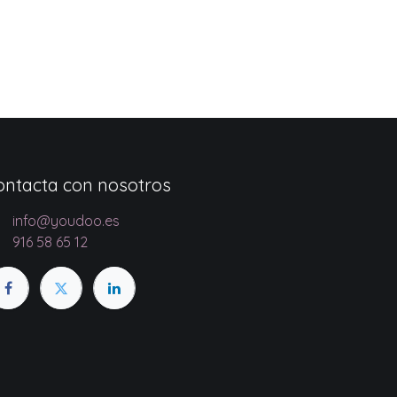
ontacta con nosotros
info@youdoo.es
916 58 65 12