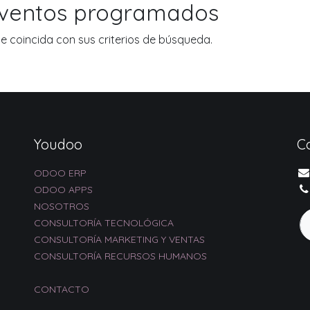
eventos programados
 coincida con sus criterios de búsqueda.
Youdoo
C
ODOO ERP
ODOO APPS
NOSOTROS
CONSULTORÍA TECNOLÓGICA
CONSULTORÍA MARKETING Y VENTAS
CONSULTORÍA RECURSOS HUMANOS
CONTACTO