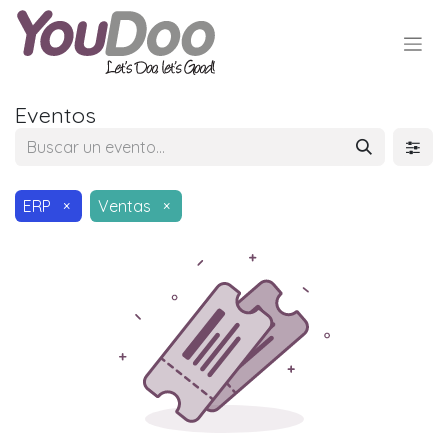
Eventos
ERP
×
Ventas
×