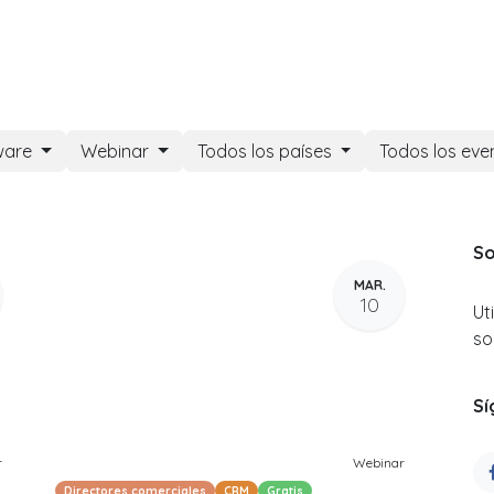
DOO APPS
SERVICIOS
NOSOTROS
NOTICIAS
CONT
ware
Webinar
Todos los países
Todos los ev
So
MAR.
10
Ut
so
Sí
r
Webinar
Directores comerciales
CRM
Gratis