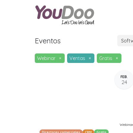
ODOO
O
Eventos
Soft
Webinar
×
Ventas
×
Gratis
×
FEB.
24
Webina
Directores comerciales
CRM
Gratis