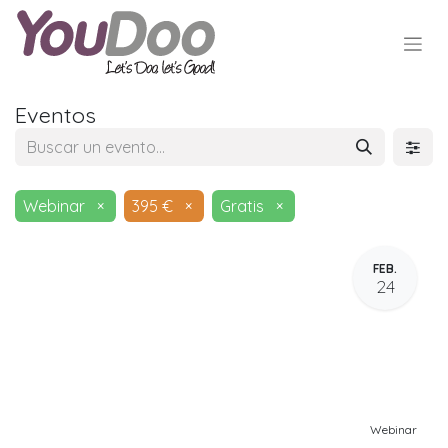
Eventos
Webinar
×
395 €
×
Gratis
×
FEB.
24
Webinar