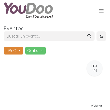
Eventos
395 €
×
Gratis
×
FEB.
24
Webinar