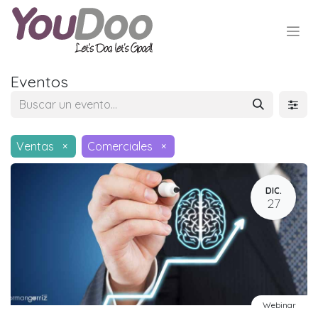
Eventos
Ventas
×
Comerciales
×
DIC.
27
Webinar