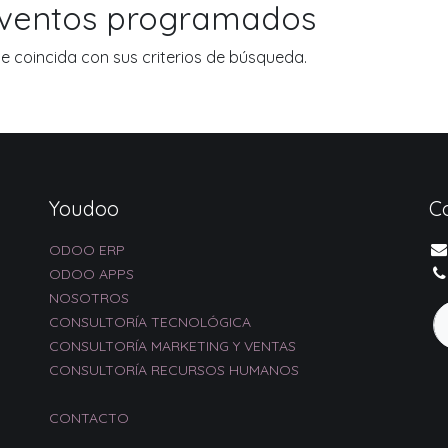
eventos programados
 coincida con sus criterios de búsqueda.
Youdoo
C
ODOO ERP
ODOO APPS
NOSOTROS
CONSULTORÍA TECNOLÓGICA
CONSULTORÍA MARKETING Y VENTAS
CONSULTORÍA RECURSOS HUMANOS
CONTACTO