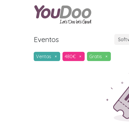
ODOO
O
Eventos
Soft
Ventas
×
480€
×
Gratis
×