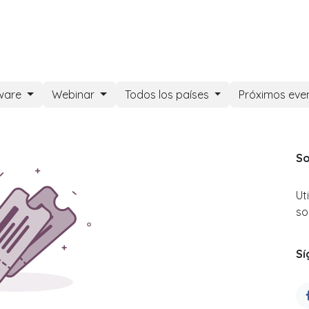
DOO APPS
SERVICIOS
NOSOTROS
NOTICIAS
CONT
ware
Webinar
Todos los países
Próximos eve
So
Ut
so
Sí