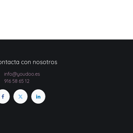
ontacta con nosotros
info@youdoo.es
916 58 65 12