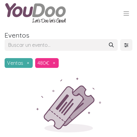
Eventos
Ventas
×
480€
×