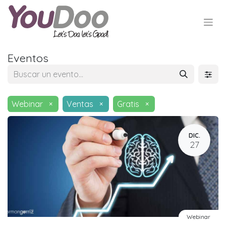
Eventos
Webinar
×
Ventas
×
Gratis
×
DIC.
27
Webinar