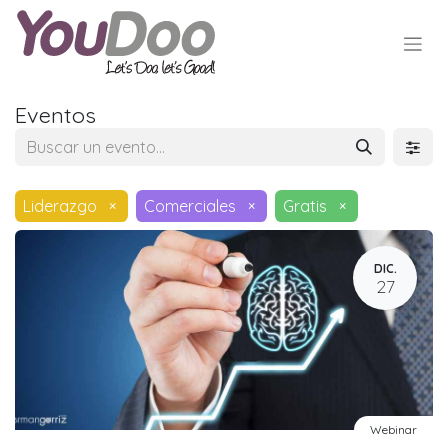
Eventos
Liderazgo
×
Comerciales
×
Gratis
×
DIC.
27
Webinar