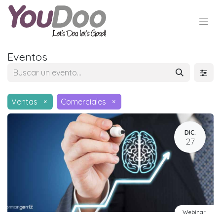
Eventos
Ventas
×
Comerciales
×
DIC.
27
Webinar